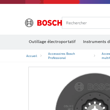
Rechercher
Outillage électroportatif
Instruments 
Perçage, t
Niveaux num
Accessoires Bosch
Acces
Accueil
Professional
multi