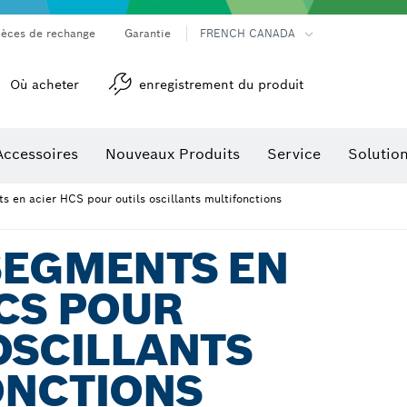
ièces de rechange
Garantie
FRENCH CANADA
Où acheter
enregistrement du produit
Accessoires
Nouveaux Produits
Service
Solutio
détection
Accessoires pour outils multifonctions
 en acier HCS pour outils oscillants multifonctions
SEGMENTS EN
CS POUR
OSCILLANTS
ONCTIONS