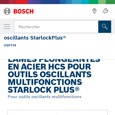
Précédent
VOTRE VARIANTE SÉLECTIONNÉE
Lame plongeante en acier à haute teneur e
Rechercher
carbone de 1-1/4 po pour outils polyvalent
oscillants StarlockPlus®
Lames plongeantes en acier HCS pour outils oscillants
...
multifonctions Starlock Plus®
OSP114
LAMES PLONGEANTES
EN ACIER HCS POUR
OUTILS OSCILLANTS
MULTIFONCTIONS
STARLOCK PLUS®
Pour outils oscillants multifonctions