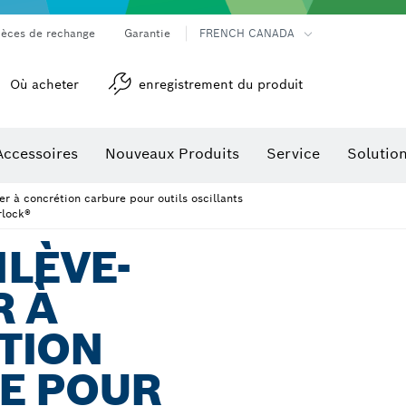
ièces de rechange
Garantie
FRENCH CANADA
Où acheter
enregistrement du produit
Accessoires
Nouveaux Produits
Service
Solutio
détection
Accessoires pour outils multifonctions
r à concrétion carbure pour outils oscillants
rlock®
LÈVE-
R À
TION
E POUR