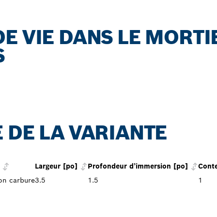
E VIE DANS LE MORTI
S
 DE LA VARIANTE
Largeur [po]
Profondeur d’immersion [po]
Conte
on carbure
3.5
1.5
1