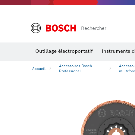
Rechercher
Outillage électroportatif
Instruments 
Perçage, t
Niveaux num
Accessoires Bosch
Accessoi
Accueil
Professional
multifon