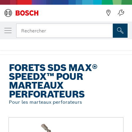
Précédent
VOTRE VARIANTE SÉLECTIONNÉE
Forets SDS max® SpeedX™ pour
Rechercher
marteaux perforateurs
...
Forets SDS max® SpeedX™ pour marteaux perforateurs
FORETS SDS MAX®
SPEEDX™ POUR
MARTEAUX
PERFORATEURS
Pour les marteaux perforateurs