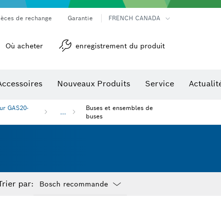
ièces de rechange
Garantie
FRENCH CANADA
Où acheter
enregistrement du produit
Accessoires
Nouveaux Produits
Service
Actualit
détection
Accessoires pour outils multifonctions
ur GAS20-
Buses et ensembles de
...
buses
Trier par:
Dropdown
closed