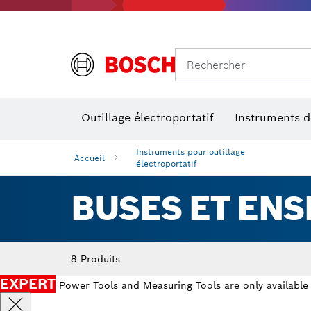
Rechercher
Outillage électroportatif
Instruments 
Perçage, t
Niveaux num
Instruments pour outillage
Accueil
électroportatif
BUSES ET EN
8 Produits
EXPERT
Power Tools and Measuring Tools are only available