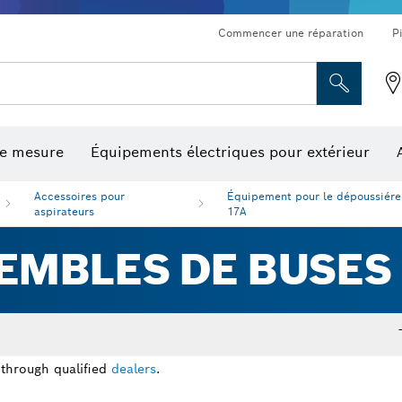
Commencer une réparation
P
de mesure
Équipements électriques pour extérieur
ronçonnage et meulage diamant
ériques, mesureurs d’angle numériques et inclinomètres
Embouts de vissage, embouts douilles et douilles
Tronçonnage, meulage et brossage
Fraises et fers de raboteuse
Outils d’inspection/
Accessoires pour
Équipement pour le dépoussiére
aspirateurs
17A
SEMBLES DE BUSES
 through qualified
dealers
.