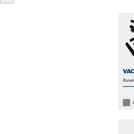
VA
Buses