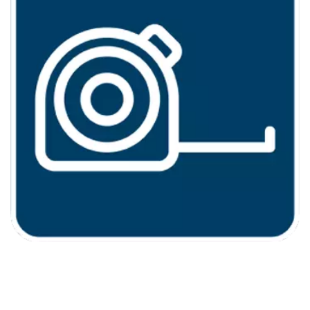
AUSSI SIMPLE QU'UN RUBAN À
MESURER