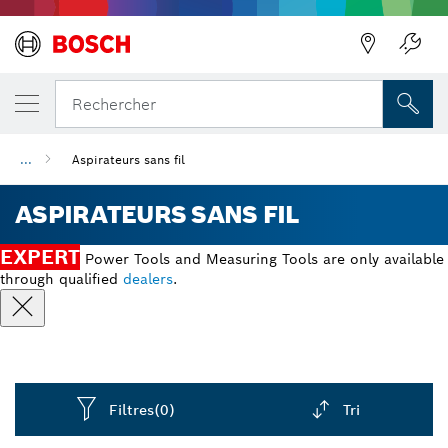
Précédent
Rechercher
...
Aspirateurs sans fil
ASPIRATEURS SANS FIL
EXPERT
Power Tools and Measuring Tools are only available
through qualified
dealers
.
Filtres
(0)
Tri
Dropdown