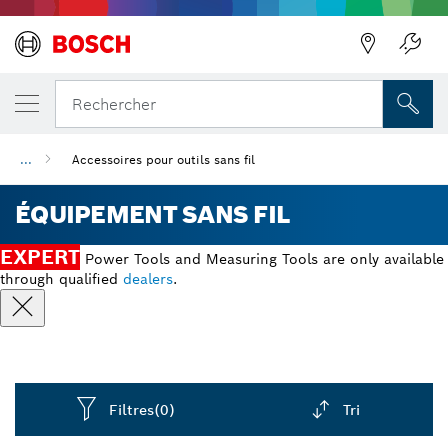
Précédent
Rechercher
...
Accessoires pour outils sans fil
ÉQUIPEMENT SANS FIL
EXPERT
Power Tools and Measuring Tools are only available
through qualified
dealers
.
Filtres
(0)
Tri
Dropdown