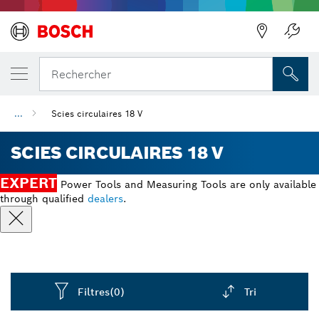
Précédent
Rechercher
...
Scies circulaires 18 V
SCIES CIRCULAIRES 18 V
EXPERT
Power Tools and Measuring Tools are only available
through qualified
dealers
.
Filtres
(0)
Tri
Dropdown