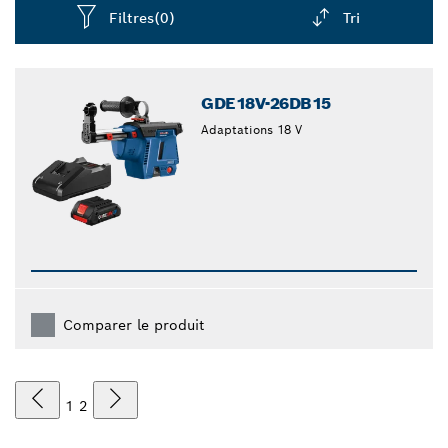
Filtres
(0)
Tri
Dropdown
closed
GDE18V-26DB15
Adaptations 18 V
Comparer le produit
1
2